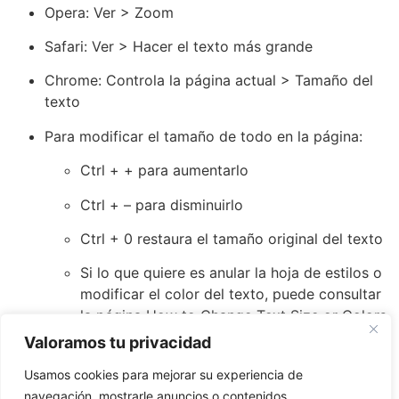
Opera: Ver > Zoom
Safari: Ver > Hacer el texto más grande
Chrome: Controla la página actual > Tamaño del
texto
Para modificar el tamaño de todo en la página:
Ctrl + + para aumentarlo
Ctrl + – para disminuirlo
Ctrl + 0 restaura el tamaño original del texto
Si lo que quiere es anular la hoja de estilos o
modificar el color del texto, puede consultar
la página
How to Change Text Size or Colors
de la WAI
, que se puede leer traducida al
Valoramos tu privacidad
español en ¿Cómo cambiar el tamaño del
Usamos cookies para mejorar su experiencia de
texto o colores?
navegación, mostrarle anuncios o contenidos